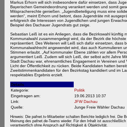
Markus Erhorn will sich insbesondere dafür einsetzen, dass Jug
Bayerischen Gemeindeordnung verankert werden und somit gesetz
Mitspracherechte genießen. „Jugendbeteiligung muss eine soli
werden“, meint Erhorn und betont, dass Jugendräte mit ausgepr
erfolgreich die Interessen von Jugendlichen und jungen Erwachs
Beispiel des Dachauer Jugendrats gut zeige.
Sebastian Leiß ist es ein Anliegen, dass die Bezirkswahl künftig 
Kommunalwahl zusammengelegt wird, da der Bezirk die höchst
repräsentiert. Des Weiteren will Leiß sich dafür einsetzen, dass b
Kommunalwahlrecht angewendet wird, das auch Kummulieren u
Stimmen erlaubt. „Auf kommunaler Ebene zählen vor allem Perso
argumentiert Leiß. Zudem will sich Leiß, der selbst acht Jahre M
Stadt Dachau war, ehrenamtliches Engagement in Vereinen und V
Licht der Öffentlichkeit zu rücken. Beide Kandidaten hatten berei
Zweitstimmenkandidaten für den Bezirkstag kandidiert und im L
respektables Ergebnis erzielt.
Details
Kategorie:
Politik
Eingetragen am:
19.06.2013 10:37
Link:
JFW Dachau
Quelle:
Junge Freie Wähler Dachau
Hinweis: Die pafnet.tv-Mitarbeiter schalten Berichte lediglich frei. Die B
Meinung des pafnet.de-Teams wieder. Für den Inhalt ist ausschließlich d
verantwortlich ohne Anspruch auf Richtigkeit & Objektivität.