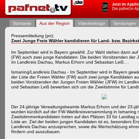
Jetzt im AppSt
Die pafnet.tv-A
Startseite
Aus der Region
Videobeiträge
Sendungen
Pressemitteilung (pn):
Zwei Junge Freie Wähler kandidieren für Land- bzw. Bezirks
Im September wird in Bayern gewählt. Zur Wahl stehen dann auf 
(FW) auch zwei junge Kandidaten: Die beiden Vorsitzenden der
im Landkreis Dachau, Markus Erhorn und Sebastian Leiß....
Ismaning/Landkreis Dachau - Im September wird in Bayern gewäh
der Liste der Freien Wähler (FW) auch zwei junge Kandidaten a
beiden Vorsitzenden der Jungen Freien Wähler (JFW) im Landkr
und Sebastian Leiß bewerben sich um die Zweitstimme für Landt
Der 24-jährige Verwaltungsbeamte Markus Erhorn und der 23-jäh
wurden kürzlich auf der FW-Wahlkreisversammlung in Ismaning n
Zweitstimmenkandidaten treten auf den Plätzen 33 für Landtag u
Liste an. Ziel der beiden jungen Kandidaten ist es, besonders Er
Landkreis Dachau anzusprechen, sowie die Wertschätzung ehr
fördern und auszubauen.