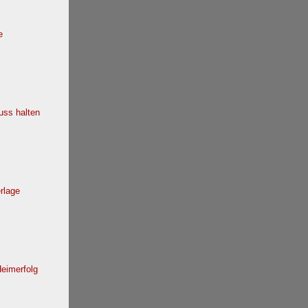
e
ss halten
erlage
eimerfolg