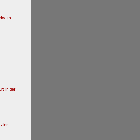
rby im
rt in der
tzten