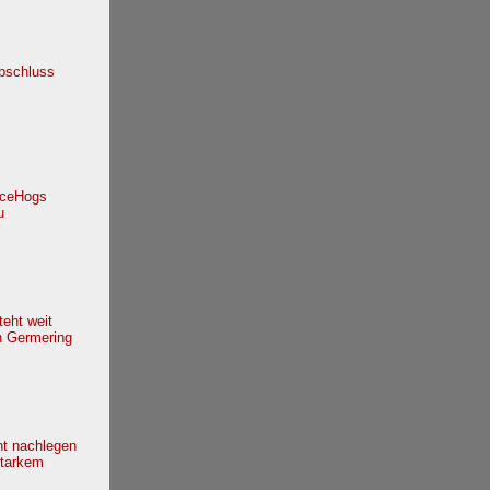
bschluss
 IceHogs
u
teht weit
in Germering
t nachlegen
starkem