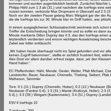
kommen und wurden augenblicklich bestraft. Zunächst fälschte L
Philipp Hähl zum 1:3 ab (31.) und nachdem die IceHogs eine weit
nutzen konnten, verkürzte Max Dropmann in Überzahl auf 2:3 (37
Noch vor der zweiten Pause gelang Marc Weigant gar der der Ausg
die die IceHogs bis zur 30. Minute klar im Griff hatten, war plötzli
In einem ausgeglichenen Schlussabschnitt zeichnete sich schon 
Treffer die Entscheidung bringen könnte und so sollte es dann 
Minute markierte Dillon Duprey das 4:3, das den IceHogs einen a
letztendlich verdienten und enorm wichtigen Auswärtssieg besche
Zabel war bitter enttäuscht.
„Wir haben heute überhaupt nicht ins Spiel gefunden und vor alle
keinen Zugriff bekommen“, stellte er sichtlich frustriert fest, wäh
Alex Dost vor allem darüber erfreut zeigte, dass „wir den Klassen
Hand haben.“
EC Pfaffenhofen: Hähl, Mende, Oexler, Welter, Pfab Michael, Csi
Landstorfer, Bauer, Neubauer, Chemello, Thebing, Seibert, Pfab 
Matheson, Semmler
Tore: 0:1 (11.) Duprey (Chemello, Huber); 0:2 (12.) Neubauer (Ba
Neubauer (Fardoe 5:4); 1:3 (31.) Marek (Krafczyk, Hofer); 2:3 (3
5:4).); 3:3 (39.) Weigant (Kastenmeier); 3:4 (51.) Duprey (Landst
ESV 6 IceHogs 10
Zuschauer: 300