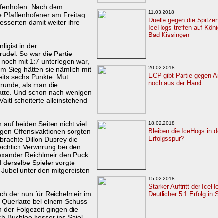
affenhofen. Nach dem
11.03.2018
e Pfaffenhofener am Freitag
Duelle gegen die Spitze
besserten damit weiter ihre
IceHogs treffen auf Kön
Bad Kissingen
igist in der
udel. So war die Partie
noch mit 1:7 unterlegen war,
20.02.2018
m Sieg hätten sie nämlich mit
ECP gibt Partie gegen A
eits sechs Punkte. Mut
noch aus der Hand
runde, als man die
hatte. Und schon nach wenigen
itl scheiterte alleinstehend
auf beiden Seiten nicht viel
18.02.2018
bigen Offensivaktionen sorgten
Bleiben die IceHogs in d
Erfolgsspur?
brachte Dillon Duprey die
reichlich Verwirrung bei den
exander Reichlmeir den Puck
 derselbe Spieler sorgte
r Jubel unter den mitgereisten
.
15.02.2018
Starker Auftritt der IceH
ch der nun für Reichelmeir im
Deutlicher 5:1 Erfolg in 
e Querlatte bei einem Schuss
n der Folgezeit gingen die
h Buchloe besser ins Spiel