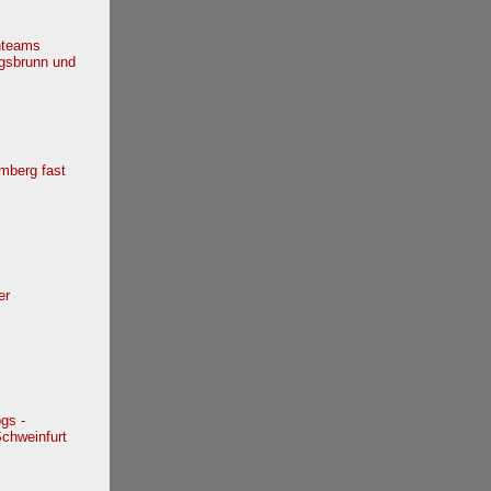
nteams
igsbrunn und
mberg fast
er
ogs -
Schweinfurt