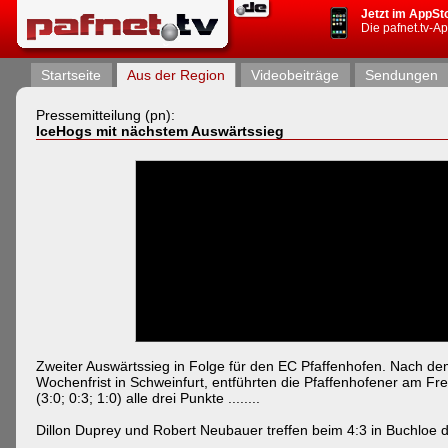
Jetzt im AppSt
Die pafnet.tv-A
Startseite
Aus der Region
Videobeiträge
Sendungen
Pressemitteilung (pn):
IceHogs mit nächstem Auswärtssieg
Zweiter Auswärtssieg in Folge für den EC Pfaffenhofen. Nach d
Wochenfrist in Schweinfurt, entführten die Pfaffenhofener am Fr
(3:0; 0:3; 1:0) alle drei Punkte ........
Dillon Duprey und Robert Neubauer treffen beim 4:3 in Buchloe 