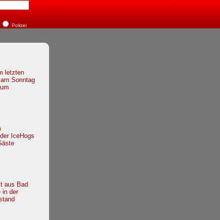
Polizei
m letzten
 am Sonntag
zum
m
 der IceHogs
Gäste
kt aus Bad
 in der
stand