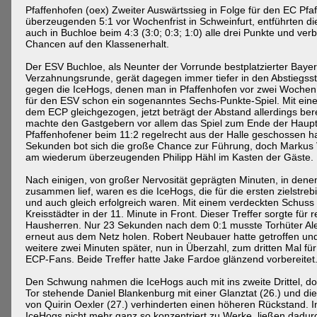
Pfaffenhofen (oex) Zweiter Auswärtssieg in Folge für den EC Pf
überzeugenden 5:1 vor Wochenfrist in Schweinfurt, entführten di
auch in Buchloe beim 4:3 (3:0; 0:3; 1:0) alle drei Punkte und ver
Chancen auf den Klassenerhalt.
Der ESV Buchloe, als Neunter der Vorrunde bestplatzierter Bayernl
Verzahnungsrunde, gerät dagegen immer tiefer in den Abstiegsstr
gegen die IceHogs, denen man in Pfaffenhofen vor zwei Wochen 
für den ESV schon ein sogenanntes Sechs-Punkte-Spiel. Mit eine
dem ECP gleichgezogen, jetzt beträgt der Abstand allerdings ber
machte den Gastgebern vor allem das Spiel zum Ende der Haupt
Pfaffenhofener beim 11:2 regelrecht aus der Halle geschossen 
Sekunden bot sich die große Chance zur Führung, doch Markus Va
am wiederum überzeugenden Philipp Hähl im Kasten der Gäste.
Nach einigen, von großer Nervosität geprägten Minuten, in denen 
zusammen lief, waren es die IceHogs, die für die ersten zielstre
und auch gleich erfolgreich waren. Mit einem verdeckten Schuss 
Kreisstädter in der 11. Minute in Front. Dieser Treffer sorgte für 
Hausherren. Nur 23 Sekunden nach dem 0:1 musste Torhüter Al
erneut aus dem Netz holen. Robert Neubauer hatte getroffen und
weitere zwei Minuten später, nun in Überzahl, zum dritten Mal fü
ECP-Fans. Beide Treffer hatte Jake Fardoe glänzend vorbereitet
Den Schwung nahmen die IceHogs auch mit ins zweite Drittel, do
Tor stehende Daniel Blankenburg mit einer Glanztat (26.) und di
von Quirin Oexler (27.) verhinderten einen höheren Rückstand. I
IceHogs nicht mehr ganz so konzentriert zu Werke, ließen dadurc