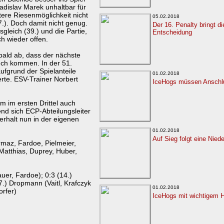
adislav Marek unhaltbar für
ere Riesenmöglichkeit nicht
05.02.2018
.). Doch damit nicht genug.
Der 16. Penalty bringt di
leich (39.) und die Partie,
Entscheidung
ch wieder offen.
bald ab, dass der nächste
auch kommen. In der 51.
ufgrund der Spielanteile
01.02.2018
rte. ESV-Trainer Norbert
IceHogs müssen Anschlu
m im ersten Drittel auch
rend sich ECP-Abteilungsleiter
erhalt nun in der eigenen
01.02.2018
Auf Sieg folgt eine Nied
rmaz, Fardoe, Pielmeier,
Matthias, Duprey, Huber,
uer, Fardoe); 0:3 (14.)
7.) Dropmann (Vaitl, Krafczyk
01.02.2018
orfer)
IceHogs mit wichtigem H