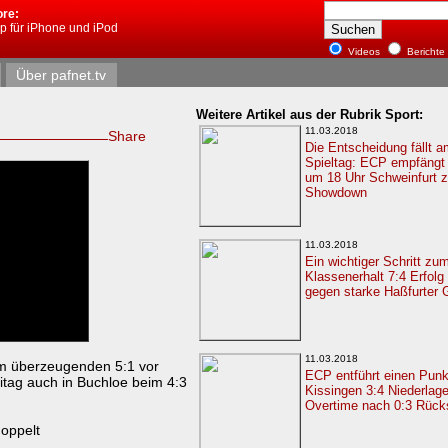
ore:
pp für iPhone und iPod
Videos
Berichte
Über pafnet.tv
Weitere Artikel aus der Rubrik Sport:
11.03.2018
Share
Die Entscheidung fällt a
Spieltag: ECP empfängt
um 18 Uhr Schweinfurt 
Showdown
11.03.2018
Ein wichtiger Schritt zu
Klassenerhalt 7:4 Erfolg
gegen starke Haßfurter 
11.03.2018
em überzeugenden 5:1 vor
ECP entführt einen Pun
eitag auch in Buchloe beim 4:3
Kissingen 3:4 Niederlage
Overtime nach 0:3 Rück
doppelt