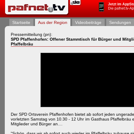
Jetzt im AppSt
Die pafnet.tv-A
Startseite
Aus der Region
Videobeiträge
Sendungen
Pressemitteilung (pn):
SPD Pfaffenhofen: Offener Stammtisch für Bürger und Mitgl
Pfaffelbräu
Der SPD Ortsverein Pfaffenhofen bietet ab sofort jeden ungerad
vorletzten Samstag von 10.30 - 12 Uhr im Gasthaus Pfaffelbräu 
Mitglieder und Bürger an....
"Schön, dass wir ab sofort auch wieder im Pfaffelbräu zuhause sin