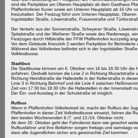
sind die Parkplätze am Oberen Hauptplatz ab dem Gasthaus Pfaf
Pfaffenhofener Kurier sowie am Unteren Hauptplatz ab 16 Uhr 
freizuhalten. Der Festzug führt vom Unteren Hauptplatz, Oberen 
Ingolstädter Straße, Löwenstraße, Frauenstraße und Türltorstra
Der Verkehr aus der Sonnenstraße, Scheyerer Straße, Löwenstra
Spitalstraße und der Weiherer Straße sowie des Riederwegs, wir
Festzuges durch Hilfskräfte der FFW Pfaffenhofen kurzzeitig ang
Vor dem Gebäude Kreuzloh 2 werden Parkplätze für Behinderte a
Während des Volksfestes befindet sich in der Ingolstädter Straße d
Volkfestbusse.
Stadtbus
Die Stadtbusse können am 6. Oktober von 16 bis 18.30 Uhr die Ha
anfahren. Deshalb können die Linie 2 in Richtung Mozartstraße u
Richtung Heindlstraße die Haltestelle in der Kellerstraße in diese
Linie 3 in Richtung Bahnhof und die Linie 4 zwischen Heißmanni
Zeit von 17.30 bis 18.30 Uhr die Haltestellen in der Innenstadt n
Der Ein- und Ausstieg in der Schulstraße ist möglich.
Rufbus
Wenn in Pfaffenhofen Volksfestzeit ist, macht der Rufbus der Ju
Pfaffenhofen in dieser Zeit Volksfestbusse einsetzt, fahren die R
den beiden Wochenenden 6./7. und 13./14. Oktober nicht.
Ab dem 20. Oktober geht der Fahrdienst dann wie gewohnt weite
Rufbusfahrer und ihre Beifahrer sorgen freitags und samstags vo
dass alle Jugendlichen sicher ans gewünschte Ziel kommen.