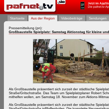
Jetzt im AppSt
Die pafnet.tv-A
Startseite
Aus der Region
Videobeiträge
Sendungen
Pressemitteilung (pn):
Großbaustelle Spielplatz: Samstag Aktionstag für kleine und
Als Großbaustelle präsentiert sich zurzeit der städtische Spielp
Straße/Gritschstraße. Das Team um Spielplatzplaner Robert Schmi
mithelfen wollen, am Samstag 18. November zum Aktions-Mitmach
Als Großbaustelle präsentiert sich zurzeit der städtische Spielp
Straße/Gritschstraße inPfaffenhofen. Die komplette Neugestalt