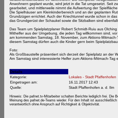
Anwohnern geplant wurde, wird jetzt in die Tat umgesetzt. Seit 
gearbeitet, und mittlerweile nimmt die Aufwertung der Spielfläch
Die Spielhäuser am Kleinkinderbereich und an der geplanten Rut
Grundzügen errichtet. Auch der Kriechtunnel wurde schon in das
das Grundgerüst der Schaukel sowie die Sitzbalken sind ebenfall
Das Team um Spielplatzplaner Robert Schmidt-Ruiu aus Olching fr
Mithelfer aus der Umgebung, die jeden Tag willkommen sind, vor
am kommenden Samstag, 18. November, zum Aktions-Mitmach-Ta
diesem Samstag dürfen auch die Kinder gern beim Spielplatzbau 
Foto:
Als Großbaustelle präsentiert sich derzeit der Spielplatz an der
Am Samstag sind interessierte Helfer zum Aktions-Mitmach-Tag 
Details
Kategorie:
Lokales - Stadt Pfaffenhofen
Eingetragen am:
16.11.2017 12:43
Quelle:
Stadt Pfaffenhofen a. d. Ilm
Hinweis: Die pafnet.tv-Mitarbeiter schalten Berichte lediglich frei. Die B
Meinung des pafnet.de-Teams wieder. Für den Inhalt ist ausschließlich d
verantwortlich ohne Anspruch auf Richtigkeit & Objektivität.