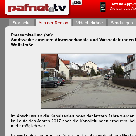
Jetzt im AppSt
Die pafnet.tv-A
Startseite
Aus der Region
Videobeiträge
Sendungen
Pressemitteilung (pn):
Stadtwerke erneuern Abwasserkanäle und Wasserleitungen 
Wolfstraße
Im Anschluss an die Kanalsanierungen der letzten Jahre werden 
im Laufe des Jahres 2017 noch die Kanalleitungen erneuern, bei
mehr möglich war. ...
Es wird unter anderem ein Stauraumkanal eingebaut, um Nieder