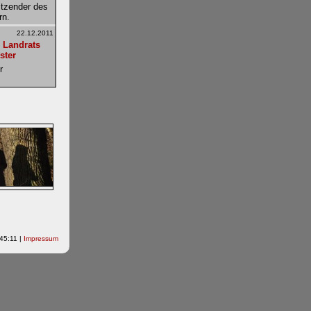
itzender des
rn.
22.12.2011
 Landrats
ster
r
20.12.2011
nstelle
Aussenstelle
n -
20.12.2011
hresrückblick
nd Volker
 noch einmal
sieren.
09.12.2011
45:11 |
Impressum
Privatsphäre
tgemäß?
sterin
ausgeber des
Herr Andreas