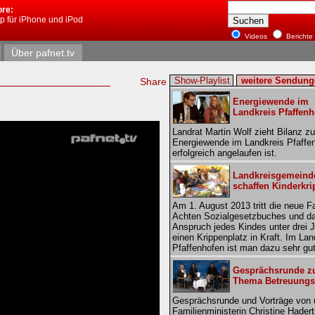
ore:
pp für iPhone und iPod
Videos
Berichte
Über pafnet.tv
Show-Playlist
weitere Sendung
Share
Energiewende im
Landkreis Pfaffenh
Landrat Martin Wolf zieht Bilanz zu
Energiewende im Landkreis Pfaffen
erfolgreich angelaufen ist.
Landkreisgemeind
schaffen Kinderkri
Am 1. August 2013 tritt die neue 
Achten Sozialgesetzbuches und da
Anspruch jedes Kindes unter drei 
einen Krippenplatz in Kraft. Im Lan
Pfaffenhofen ist man dazu sehr gut 
Gesprächsrunde 
Thema Betreuungs
Gesprächsrunde und Vorträge von 
Familienministerin Christine Hader