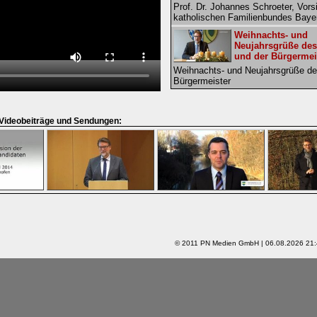
Prof. Dr. Johannes Schroeter, Vors
katholischen Familienbundes Baye
Weihnachts- und
Neujahrsgrüße des
und der Bürgermei
Weihnachts- und Neujahrsgrüße de
Bürgermeister
Martin Wolf zur
Landratsamt-Ausse
Vohburg
 Videobeiträge und Sendungen:
Landrat Martin Wolf zur geplanten 
des Landratsamtes in Vohburg
2011 in Pfaffenhofe
Ein satirischer Ja
Die Stachelbären Michael Eberle u
Bergmeister lassen das Jahr 2011
aus Pfaffenhofener Sicht revue pas
Diskussion:
© 2011 PN Medien GmbH | 06.08.2026 21:
Urheberrecht und 
- Ist das noch zei
Auf dem Podium: Bundesjustizmini
Leutheusser-Schnarrenberger, Her
Donaukuriers Herr Georg Schäff,
Wissenschaftler und aktiver Pirat 
Popp und Andreas Neumair vom