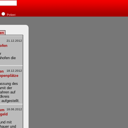
Polizei
en
21.12.2012
ofen
r
hofen die
en
18.12.2012
ppenplätze
Fassung des
mit der
Jahren auf
dkreis
aufgestellt.
zum
18.06.2012
geld
und mit
thauer und