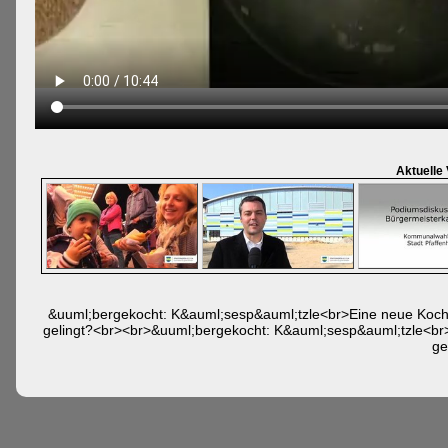
Aktuelle
&uuml;bergekocht: K&auml;sesp&auml;tzle<br>Eine neue Kochp
gelingt?<br><br>&uuml;bergekocht: K&auml;sesp&auml;tzle<br>
ge