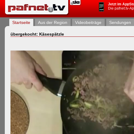
Jetzt im AppSt
Die pafnet.tv-A
Startseite
Aus der Region
Videobeiträge
Sendungen
übergekocht: Käsespätzle