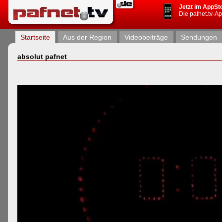
Jetzt im AppSt
Die pafnet.tv-A
Startseite
Aus der Region
Videobeiträge
Sendungen
absolut pafnet