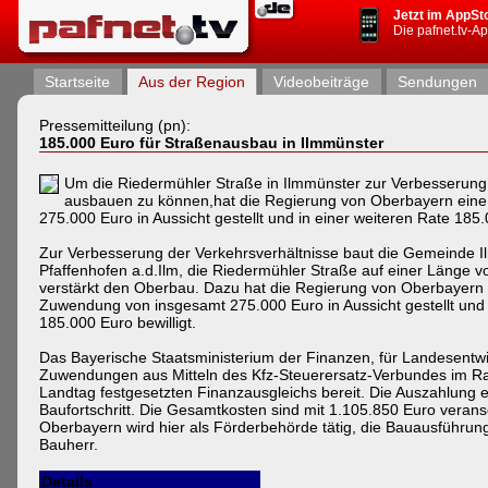
Jetzt im AppSt
Die pafnet.tv-A
Startseite
Aus der Region
Videobeiträge
Sendungen
Pressemitteilung (pn):
185.000 Euro für Straßenausbau in Ilmmünster
Um die Riedermühler Straße in Ilmmünster zur Verbesserung
ausbauen zu können,hat die Regierung von Oberbayern ein
275.000 Euro in Aussicht gestellt und in einer weiteren Rate 185.00
Zur Verbesserung der Verkehrsverhältnisse baut die Gemeinde I
Pfaffenhofen a.d.Ilm, die Riedermühler Straße auf einer Länge 
verstärkt den Oberbau. Dazu hat die Regierung von Oberbayern
Zuwendung von insgesamt 275.000 Euro in Aussicht gestellt und 
185.000 Euro bewilligt.
Das Bayerische Staatsministerium der Finanzen, für Landesentwic
Zuwendungen aus Mitteln des Kfz-Steuerersatz-Verbundes im 
Landtag festgesetzten Finanzausgleichs bereit. Die Auszahlung 
Baufortschritt. Die Gesamtkosten sind mit 1.105.850 Euro verans
Oberbayern wird hier als Förderbehörde tätig, die Bauausführung
Bauherr.
Details