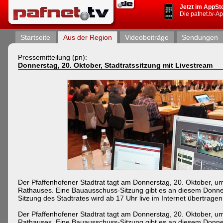
Jetzt im AppSt
Die pafnet.tv-A
Startseite
Aus der Region
Videobeiträge
Sendungen
Pressemitteilung (pn):
Donnerstag, 20. Oktober, Stadtratssitzung mit Livestream
Der Pfaffenhofener Stadtrat tagt am Donnerstag, 20. Oktober, u
Rathauses. Eine Bauausschuss-Sitzung gibt es an diesem Donners
Sitzung des Stadtrates wird ab 17 Uhr live im Internet übertragen.
Der Pfaffenhofener Stadtrat tagt am Donnerstag, 20. Oktober, u
Rathauses. Eine Bauausschuss-Sitzung gibt es an diesem Donners