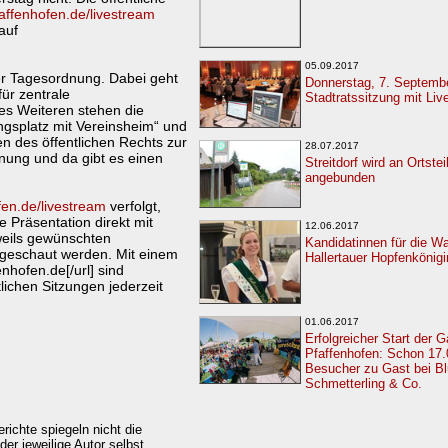
affenhofen.de/livestream
auf
05.09.2017
der Tagesordnung. Dabei geht
Donnerstag, 7. Septembe
ür zentrale
Stadtratssitzung mit Li
s Weiteren stehen die
splatz mit Vereinsheim“ und
n des öffentlichen Rechts zur
28.07.2017
nung und da gibt es einen
Streitdorf wird an Ortste
angebunden
en.de/livestream
verfolgt,
e Präsentation direkt mit
12.06.2017
weils gewünschten
Kandidatinnen für die Wa
geschaut werden. Mit einem
Hallertauer Hopfenkönigi
nhofen.de[/url] sind
ichen Sitzungen jederzeit
01.06.2017
Erfolgreicher Start der 
Pfaffenhofen: Schon 17
Besucher zu Gast bei B
Schmetterling & Co.
erichte spiegeln nicht die
er jeweilige Autor selbst