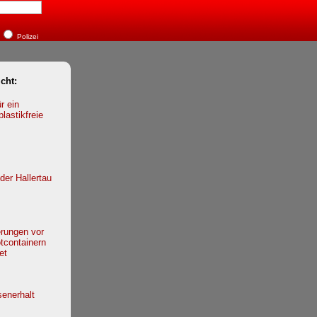
Polizei
cht:
r ein
plastikfreie
der Hallertau
rungen vor
tcontainern
et
enerhalt