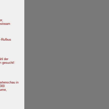
r,
vestream
il-Rufbus
hl der
n gesucht!
Gartenschau in
.000
lume,