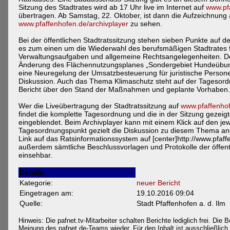
Sitzung des Stadtrates wird ab 17 Uhr live im Internet auf
www.pf
übertragen. Ab Samstag, 22. Oktober, ist dann die Aufzeichnung 
www.pfaffenhofen.de/archivplayer
zu sehen.
Bei der öffentlichen Stadtratssitzung stehen sieben Punkte auf 
es zum einen um die Wiederwahl des berufsmäßigen Stadtrates f
Verwaltungsaufgaben und allgemeine Rechtsangelegenheiten. De
Änderung des Flächennutzungsplanes „Sondergebiet Hundeübung
eine Neuregelung der Umsatzbesteuerung für juristische Persone
Diskussion. Auch das Thema Klimaschutz steht auf der Tagesord
Bericht über den Stand der Maßnahmen und geplante Vorhaben.
Wer die Liveübertragung der Stadtratssitzung auf
www.pfaffenhof
findet die komplette Tagesordnung und die in der Sitzung gezeigt
eingeblendet. Beim Archivplayer kann mit einem Klick auf den je
Tagesordnungspunkt gezielt die Diskussion zu diesem Thema an
Link auf das Ratsinformationssystem auf [center]http://www.pfaffe
außerdem sämtliche Beschlussvorlagen und Protokolle der öffentl
einsehbar.
Details
Kategorie:
neuer Bericht
Eingetragen am:
19.10.2016 09:04
Quelle:
Stadt Pfaffenhofen a. d. Ilm
Hinweis: Die pafnet.tv-Mitarbeiter schalten Berichte lediglich frei. Die B
Meinung des pafnet.de-Teams wieder. Für den Inhalt ist ausschließlich d