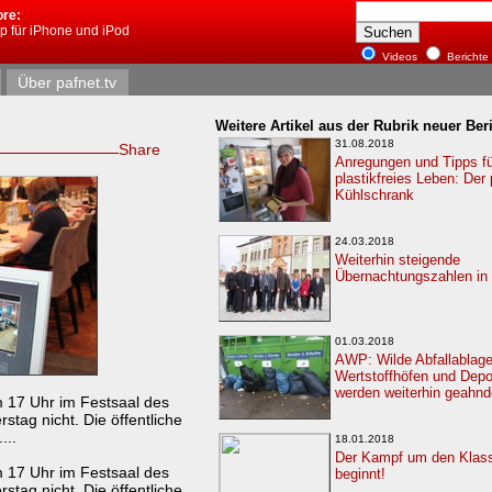
ore:
pp für iPhone und iPod
Videos
Berichte
Über pafnet.tv
Weitere Artikel aus der Rubrik neuer Beri
31.08.2018
Share
Anregungen und Tipps fü
plastikfreies Leben: Der 
Kühlschrank
24.03.2018
Weiterhin steigende
Übernachtungszahlen in 
01.03.2018
AWP: Wilde Abfallablage
Wertstoffhöfen und Depo
werden weiterhin geahnd
m 17 Uhr im Festsaal des
tag nicht. Die öffentliche
...
18.01.2018
Der Kampf um den Klass
m 17 Uhr im Festsaal des
beginnt!
tag nicht. Die öffentliche