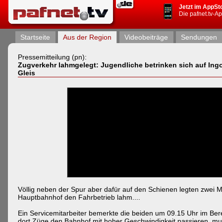
Jetzt im AppSt
Die pafnet.tv-A
Startseite
Aus der Region
Videobeiträge
Sendungen
Pressemitteilung (pn):
Zugverkehr lahmgelegt: Jugendliche betrinken sich auf Ingo
Gleis
Völlig neben der Spur aber dafür auf den Schienen legten zwei 
Hauptbahnhof den Fahrbetrieb lahm....
Ein Servicemitarbeiter bemerkte die beiden um 09.15 Uhr im Bere
dort Züge den Bahnhof mit hoher Geschwindigkeit passieren, mus